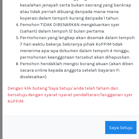
kesalahan jenayah serta bukan seorang yang bankrap
atau tidak pernah dibuang daripada mana-mana
koperasi dalam tempoh kurang daripada 1 tahun.
180 Huruf Sahaja
Pemohon TIDAK DIBENARKAN mengeluarkan syer
(saham) dalam tempoh 12 bulan pertama.
JADI PEMILIK BERSAMA MALAKAT MALL
Permohonan yang lengkap akan disemak dalam tempoh
DENGAN HANYA
RM130.00 SAHAJA!
7 hari waktu bekerja. Sekiranya pihak KoPPIM tidak
menerima apa-apa dokumen dalam tempoh 4 minggu,
SILA TENTUKAN LANGGANAN SYER ANDA
permohonan keanggotaan tersebut akan dihapuskan.
RM 100.00
Pemohon hendaklah mengisi borang akuan (akan diberi
secara online kepada anggota setelah bayaran Fi
diselesaikan)
+RM100.00
+RM1,000.00
+RM5,000.00
Dengan klik butang 'Saya Setuju' anda telah faham dan
-RM100.00
-RM1,000.00
-RM5,000.00
bersetuju dengan syarat-syarat pendaftaran/langganan syer
KoPPIM.
*Fi Pendaftaran RM30 Bagi Anggota Baharu.
Saya bersetuju dengan
terma & syarat
serta
bertanggungjawab terhadap maklumat yang
diberikan.
Saya Setuju