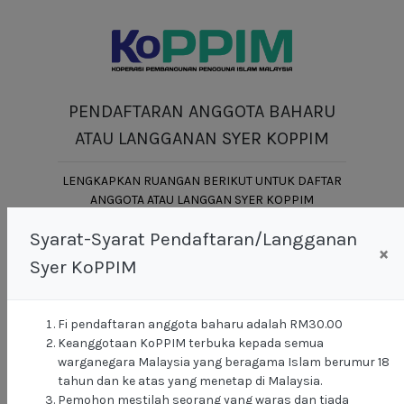
PENDAFTARAN ANGGOTA BAHARU
ATAU LANGGANAN SYER KOPPIM
LENGKAPKAN RUANGAN BERIKUT UNTUK DAFTAR
ANGGOTA ATAU LANGGAN SYER KOPPIM
Syarat-Syarat Pendaftaran/Langganan
×
Syer KoPPIM
+6
Fi pendaftaran anggota baharu adalah RM30.00
Keanggotaan KoPPIM terbuka kepada semua
warganegara Malaysia yang beragama Islam berumur 18
tahun dan ke atas yang menetap di Malaysia.
Pemohon mestilah seorang yang waras dan tiada